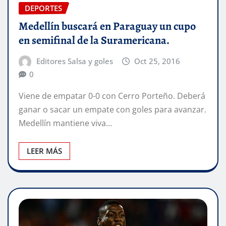
DEPORTES
Medellín buscará en Paraguay un cupo
en semifinal de la Suramericana.
Editores Salsa y goles
Oct 25, 2016
0
Viene de empatar 0-0 con Cerro Porteño. Deberá
ganar o sacar un empate con goles para avanzar.
Medellín mantiene viva…
LEER MÁS