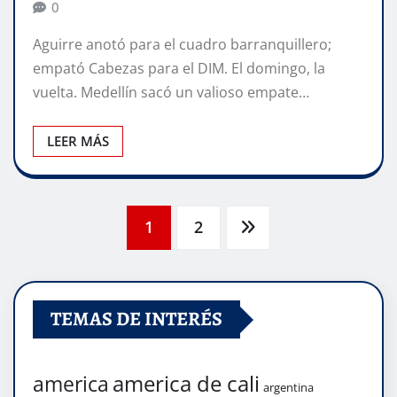
0
Aguirre anotó para el cuadro barranquillero;
empató Cabezas para el DIM. El domingo, la
vuelta. Medellín sacó un valioso empate…
LEER MÁS
Navegación
1
2
de
TEMAS DE INTERÉS
entradas
america de cali
america
argentina