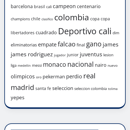
campeon
barcelona
centenario
brasil
cali
colombia
chile
copa
copa
champions
clasifico
Deportivo cali
cuadrado
libertadores
dim
gano
falcao
james
empate
eliminatorias
final
james rodriguez
juventus
junior
lesion
jugador
nacional
monaco
nairo
liga
messi
nuevo
medellin
real
olimpicos
perdio
pekerman
oro
madrid
seleccion
santa fe
seleccion colombia
tolima
yepes