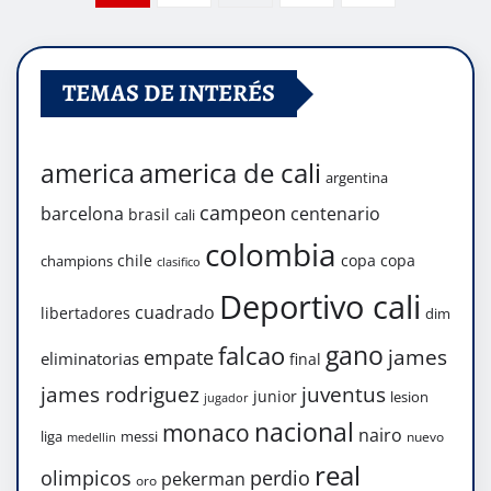
de
TEMAS DE INTERÉS
entradas
america de cali
america
argentina
campeon
barcelona
centenario
brasil
cali
colombia
chile
copa
copa
champions
clasifico
Deportivo cali
cuadrado
libertadores
dim
gano
falcao
james
empate
eliminatorias
final
james rodriguez
juventus
junior
lesion
jugador
nacional
monaco
nairo
liga
messi
nuevo
medellin
real
olimpicos
perdio
pekerman
oro