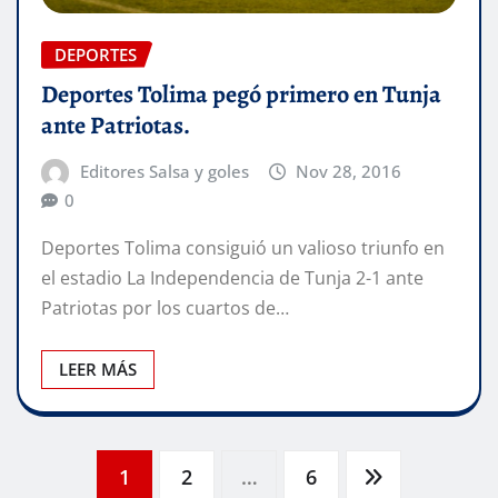
DEPORTES
Deportes Tolima pegó primero en Tunja
ante Patriotas.
Editores Salsa y goles
Nov 28, 2016
0
Deportes Tolima consiguió un valioso triunfo en
el estadio La Independencia de Tunja 2-1 ante
Patriotas por los cuartos de…
LEER MÁS
Navegación
1
2
…
6