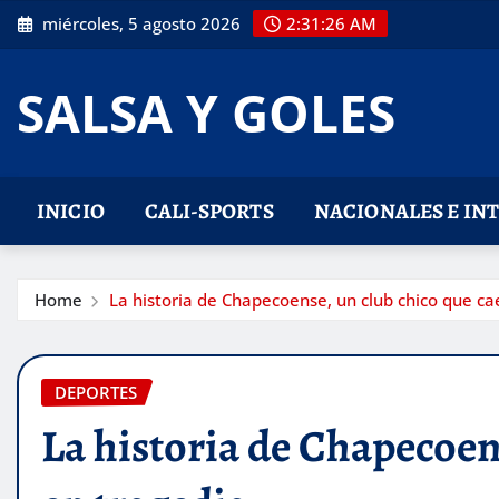
Skip
miércoles, 5 agosto 2026
2:31:27 AM
to
content
SALSA Y GOLES
INICIO
CALI-SPORTS
NACIONALES E IN
Home
La historia de Chapecoense, un club chico que ca
DEPORTES
La historia de Chapecoen