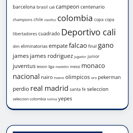
campeon
barcelona
centenario
brasil
cali
colombia
chile
copa
copa
champions
clasifico
Deportivo cali
cuadrado
libertadores
gano
falcao
empate
eliminatorias
final
dim
james
james rodriguez
junior
jugador
monaco
juventus
lesion
liga
messi
medellin
nacional
olimpicos
nairo
pekerman
nuevo
oro
real madrid
perdio
seleccion
santa fe
yepes
seleccion colombia
tolima