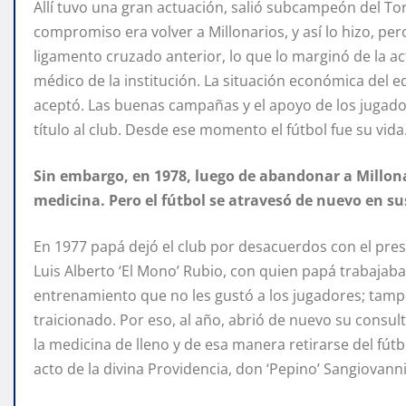
Allí tuvo una gran actuación, salió subcampeón del To
compromiso era volver a Millonarios, y así lo hizo, pe
ligamento cruzado anterior, lo que lo marginó de la 
médico de la institución. La situación económica del e
aceptó. Las buenas campañas y el apoyo de los jugadore
título al club. Desde ese momento el fútbol fue su vida
Sin embargo, en 1978, luego de abandonar a Millonar
medicina. Pero el fútbol se atravesó de nuevo en s
En 1977 papá dejó el club por desacuerdos con el pres
Luis Alberto ‘El Mono’ Rubio, con quien papá trabaja
entrenamiento que no les gustó a los jugadores; tampoc
traicionado. Por eso, al año, abrió de nuevo su consult
la medicina de lleno y de esa manera retirarse del fút
acto de la divina Providencia, don ‘Pepino’ Sangiovann