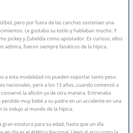
fútbol, pero por fuera de las canchas sostenían una
cimientos. Le gustaba su estilo y hablaban mucho. Y
mo jockey y Zubeldía como apostador. Es curioso, ellos
n admira, fueron siempre fanáticos de la hípica.
cados a esta modalidad no pueden soportar tanto peso.
os nacionales, pero a los 13 años, cuando comenzó a
s conservó la afición ya de otra manera. Entrenaba
bía perdido muy bebé a su padre en un accidente en una
n lo indujo al mundo de la hípica.
a gran estatura para su edad, hasta que un día
y en día es el Atlético Nacional. Llegó al arco como la