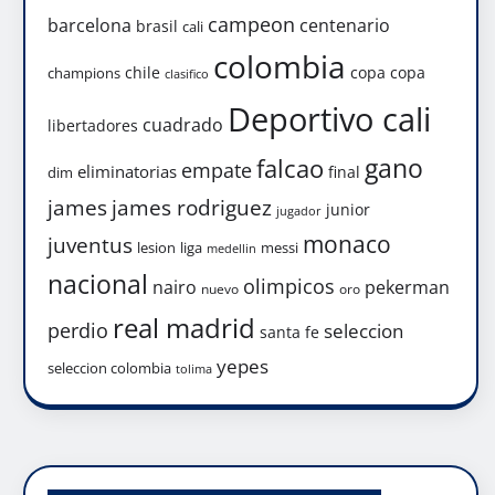
campeon
barcelona
centenario
brasil
cali
colombia
chile
copa
copa
champions
clasifico
Deportivo cali
cuadrado
libertadores
gano
falcao
empate
eliminatorias
final
dim
james
james rodriguez
junior
jugador
monaco
juventus
lesion
liga
messi
medellin
nacional
olimpicos
nairo
pekerman
nuevo
oro
real madrid
perdio
seleccion
santa fe
yepes
seleccion colombia
tolima