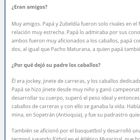
¿Eran amigos?
Muy amigos. Papá y Zubeldía fueron solo rivales en el 
relación muy estrecha. Papá lo admiraba por sus cono
ambos fueron muy aficionados a los caballos, papá co
dos, al igual que Pacho Maturana, a quien papá tambié
¿Por qué dejó su padre los caballos?
Él era jockey, jinete de carreras, y los caballos dedi
Papá se hizo jinete desde muy niño y ganó campeonat
desarrollar su cuerpo, superó el peso ideal y entonce
caballos de carreras y con ello se ganaba la vida. Ha
mina, en Sopetrán (Antioquia), y fue su padrastro quie
También se aficionó por el basquetbol y desarrolló un
terminó jugando fútbol en el Atlético Municipal, que ho