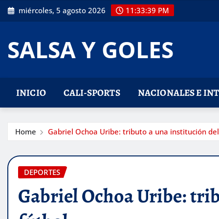
Skip
miércoles, 5 agosto 2026
11:33:40 PM
to
content
SALSA Y GOLES
INICIO
CALI-SPORTS
NACIONALES E IN
Home
Gabriel Ochoa Uribe: tributo a una institución del
DEPORTES
Gabriel Ochoa Uribe: trib