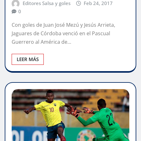
Editores Salsa y goles
Feb 24, 2017
0
Con goles de Juan José Mezú y Jesús Arrieta,
Jaguares de Córdoba venció en el Pascual
Guerrero al América de…
LEER MÁS