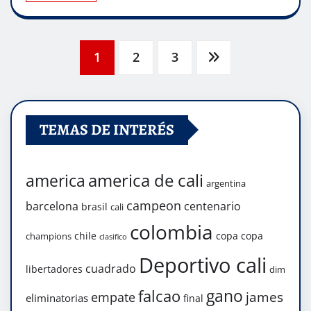
Navegación
1
2
3
de
TEMAS DE INTERÉS
entradas
america de cali
america
argentina
campeon
barcelona
centenario
brasil
cali
colombia
chile
copa
copa
champions
clasifico
Deportivo cali
cuadrado
libertadores
dim
gano
falcao
james
empate
eliminatorias
final