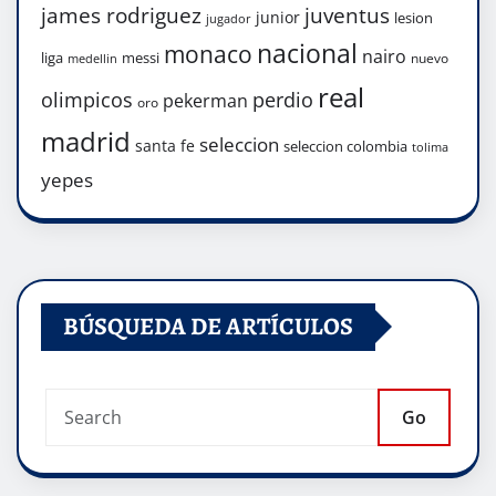
james rodriguez
juventus
junior
lesion
jugador
nacional
monaco
nairo
liga
messi
nuevo
medellin
real
olimpicos
perdio
pekerman
oro
madrid
seleccion
santa fe
seleccion colombia
tolima
yepes
BÚSQUEDA DE ARTÍCULOS
Go