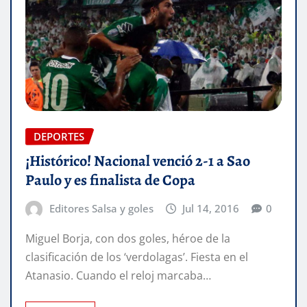
DEPORTES
¡Histórico! Nacional venció 2-1 a Sao
Paulo y es finalista de Copa
Editores Salsa y goles
Jul 14, 2016
0
Miguel Borja, con dos goles, héroe de la
clasificación de los ‘verdolagas’. Fiesta en el
Atanasio. Cuando el reloj marcaba…