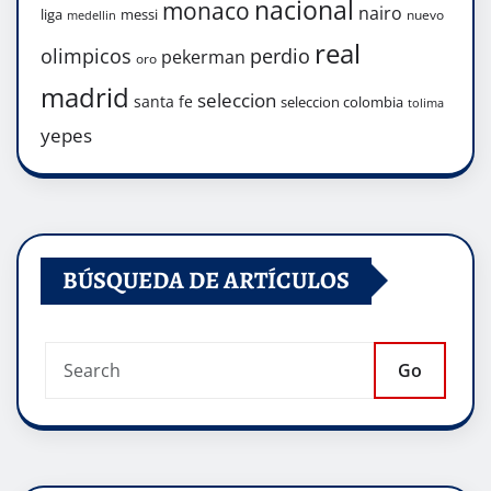
nacional
monaco
nairo
liga
messi
nuevo
medellin
real
olimpicos
perdio
pekerman
oro
madrid
seleccion
santa fe
seleccion colombia
tolima
yepes
BÚSQUEDA DE ARTÍCULOS
Go