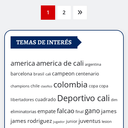
Navegación
1
2
de
TEMAS DE INTERÉS
entradas
america de cali
america
argentina
campeon
barcelona
centenario
brasil
cali
colombia
chile
copa
copa
champions
clasifico
Deportivo cali
cuadrado
libertadores
dim
gano
falcao
james
empate
eliminatorias
final
james rodriguez
juventus
junior
lesion
jugador