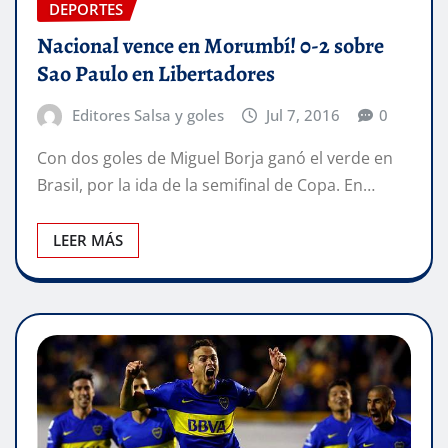
DEPORTES
Nacional vence en Morumbí! 0-2 sobre
Sao Paulo en Libertadores
Editores Salsa y goles
Jul 7, 2016
0
Con dos goles de Miguel Borja ganó el verde en
Brasil, por la ida de la semifinal de Copa. En…
LEER MÁS