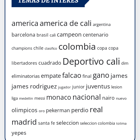
TEMAS DE INTERÉS
america de cali
america
argentina
campeon
barcelona
centenario
brasil
cali
colombia
chile
copa
copa
champions
clasifico
Deportivo cali
cuadrado
libertadores
dim
gano
falcao
james
empate
eliminatorias
final
james rodriguez
juventus
junior
lesion
jugador
nacional
monaco
nairo
liga
messi
nuevo
medellin
real
olimpicos
perdio
pekerman
oro
madrid
seleccion
santa fe
seleccion colombia
tolima
yepes