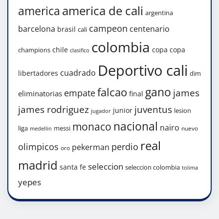
america de cali
america
argentina
campeon
barcelona
centenario
brasil
cali
colombia
chile
copa
copa
champions
clasifico
Deportivo cali
cuadrado
libertadores
dim
gano
falcao
james
empate
eliminatorias
final
james rodriguez
juventus
junior
lesion
jugador
nacional
monaco
nairo
liga
messi
nuevo
medellin
real
olimpicos
perdio
pekerman
oro
madrid
seleccion
santa fe
seleccion colombia
tolima
yepes