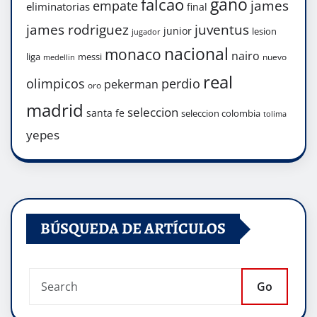
gano
falcao
james
empate
eliminatorias
final
james rodriguez
juventus
junior
lesion
jugador
nacional
monaco
nairo
liga
messi
nuevo
medellin
real
olimpicos
perdio
pekerman
oro
madrid
seleccion
santa fe
seleccion colombia
tolima
yepes
BÚSQUEDA DE ARTÍCULOS
Go