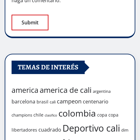
haga un comentario.
TEMAS DE INTERÉS
america de cali
america
argentina
campeon
barcelona
centenario
brasil
cali
colombia
chile
copa
copa
champions
clasifico
Deportivo cali
cuadrado
libertadores
dim