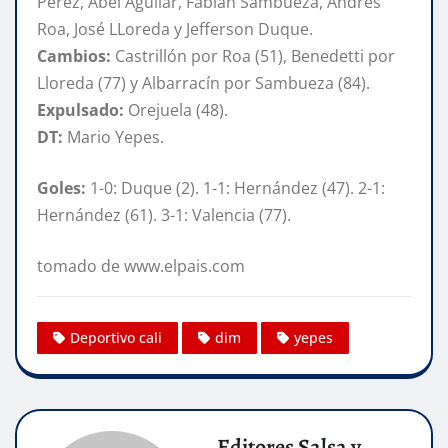
Pérez, Abel Aguilar, Fabián Sambueza, Andrés
Roa, José LLoreda y Jefferson Duque.
Cambios:
Castrillón por Roa (51), Benedetti por
Lloreda (77) y Albarracín por Sambueza (84).
Expulsado:
Orejuela (48).
DT:
Mario Yepes.
Goles:
1-0: Duque (2). 1-1: Hernández (47). 2-1:
Hernández (61). 3-1: Valencia (77).
tomado de www.elpais.com
Deportivo cali
dim
yepes
Editores Salsa y