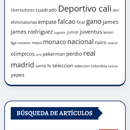
Deportivo cali
cuadrado
libertadores
dim
gano
falcao
james
empate
eliminatorias
final
james rodriguez
juventus
junior
lesion
jugador
nacional
monaco
nairo
liga
messi
nuevo
medellin
real
olimpicos
perdio
pekerman
oro
madrid
seleccion
santa fe
seleccion colombia
tolima
yepes
BÚSQUEDA DE ARTÍCULOS