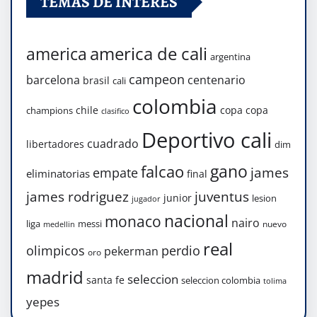
TEMAS DE INTERÉS
america de cali
america
argentina
campeon
barcelona
centenario
brasil
cali
colombia
chile
copa
copa
champions
clasifico
Deportivo cali
cuadrado
libertadores
dim
gano
falcao
james
empate
eliminatorias
final
james rodriguez
juventus
junior
lesion
jugador
nacional
monaco
nairo
liga
messi
nuevo
medellin
real
olimpicos
perdio
pekerman
oro
madrid
seleccion
santa fe
seleccion colombia
tolima
yepes