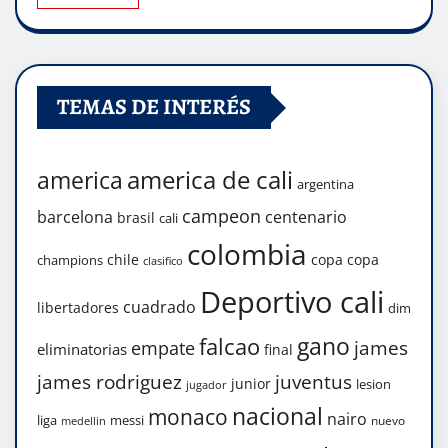
TEMAS DE INTERÉS
america de cali
america
argentina
campeon
barcelona
centenario
brasil
cali
colombia
chile
copa
copa
champions
clasifico
Deportivo cali
cuadrado
libertadores
dim
gano
falcao
james
empate
eliminatorias
final
james rodriguez
juventus
junior
lesion
jugador
nacional
monaco
nairo
liga
messi
nuevo
medellin