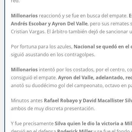
red.
Millonarios
reaccionó y se fue en busca del empate.
E
Andrés Escobar y Ayron Del Valle
, pero sus remates 
Cristian Vargas. El árbitro también dejó de sancionar un
Por fortuna para los azules,
Nacional se quedó en e
siguió asustando en los contragolpes.
Millonarios
intentó por los costados, por el centro, c
consiguió el empate.
Ayron del Valle, adelantado, re
anotó su duodécimo gol del campeonato, octavo en pa
Minutos antes
Rafael Robayo y David Macallister Sil
ambos de muy discreta presentación.
Y fue precisamente
Silva quien le dio la victoria a Mi
desvió en el defensa
Roderick Miller
y se fue el fondo 