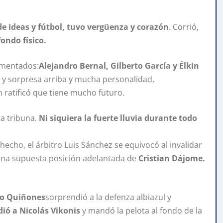
de ideas y fútbol, tuvo vergüenza y corazón
. Corrió,
ondo físico.
rimentados:
Alejandro Bernal, Gilberto García y Élkin
d y sorpresa arriba y mucha personalidad,
 ratificó que tiene mucho futuro.
la tribuna.
Ni siquiera la fuerte lluvia durante todo
echo, el árbitro Luis Sánchez se equivocó al invalidar
 una supuesta posición adelantada de
Cristian Dájome.
dio Quiñones
sorprendió a la defenza albiazul y
dió a Nicolás Vikonis
y mandó la pelota al fondo de la