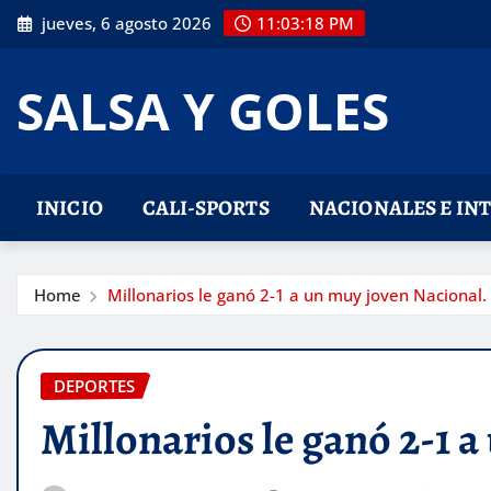
Skip
jueves, 6 agosto 2026
11:03:20 PM
to
content
SALSA Y GOLES
INICIO
CALI-SPORTS
NACIONALES E IN
Home
Millonarios le ganó 2-1 a un muy joven Nacional.
DEPORTES
Millonarios le ganó 2-1 