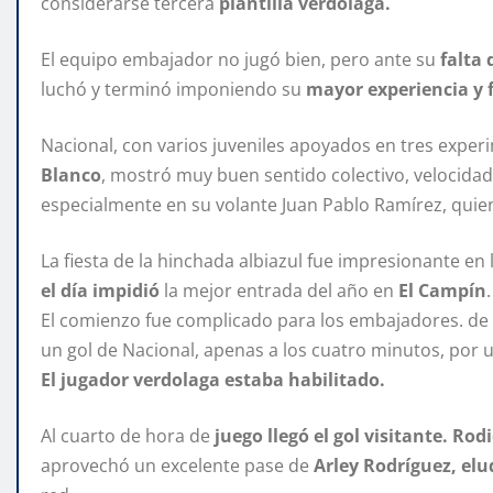
considerarse tercera
plantilla verdolaga.
El equipo embajador no jugó bien, pero ante su
falta 
luchó y terminó imponiendo su
mayor experiencia y f
Nacional, con varios juveniles apoyados en tres expe
Blanco
, mostró muy buen sentido colectivo, velocida
especialmente en su volante Juan Pablo Ramírez, quien
La fiesta de la hinchada albiazul fue impresionante en 
el día impidió
la mejor entrada del año en
El Campín
.
El comienzo fue complicado para los embajadores. de h
un gol de Nacional, apenas a los cuatro minutos, por
El jugador verdolaga estaba habilitado.
Al cuarto de hora de
juego llegó el gol visitante. Ro
aprovechó un excelente pase de
Arley Rodríguez, elu