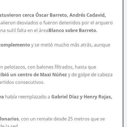
stuvieron cerca Óscar Barreto, Andrés Cadavid,
salieron desviados o fueron detenidos por el arquero
a sutil falta en el área
Blanco sobre Barreto.
l complemento
y se metió mucho más atrás, aunque
on pelotazos, con balones filtrados, hasta que
cibió un centro de Maxi Núñez
y de golpe de cabeza
rtidos consecutivos.
va
había reemplazado a
Gabriel Díaz y Henry Rojas,
llonarios
, con un remate desde 25 metros que se
de la red.