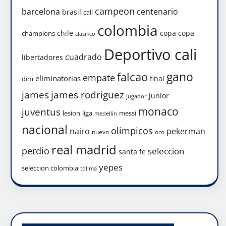
campeon
barcelona
centenario
brasil
cali
colombia
chile
copa
copa
champions
clasifico
Deportivo cali
cuadrado
libertadores
gano
falcao
empate
eliminatorias
final
dim
james
james rodriguez
junior
jugador
monaco
juventus
lesion
liga
messi
medellin
nacional
olimpicos
nairo
pekerman
nuevo
oro
real madrid
perdio
seleccion
santa fe
yepes
seleccion colombia
tolima