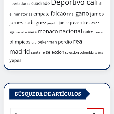
Deportivo cali
cuadrado
libertadores
dim
gano
falcao
james
empate
eliminatorias
final
james rodriguez
juventus
junior
lesion
jugador
nacional
monaco
nairo
liga
messi
nuevo
medellin
real
olimpicos
perdio
pekerman
oro
madrid
seleccion
santa fe
seleccion colombia
tolima
yepes
BÚSQUEDA DE ARTÍCULOS