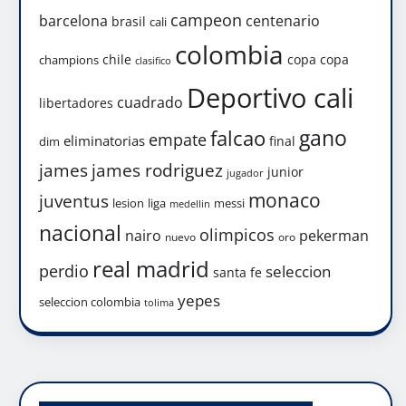
campeon
barcelona
centenario
brasil
cali
colombia
chile
copa
copa
champions
clasifico
Deportivo cali
cuadrado
libertadores
gano
falcao
empate
eliminatorias
final
dim
james
james rodriguez
junior
jugador
monaco
juventus
lesion
liga
messi
medellin
nacional
olimpicos
nairo
pekerman
nuevo
oro
real madrid
perdio
seleccion
santa fe
yepes
seleccion colombia
tolima