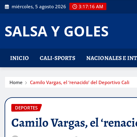
Skip
miércoles, 5 agosto 2026
3:17:18 AM
to
content
SALSA Y GOLES
INICIO
CALI-SPORTS
NACIONALES E IN
Home
Camilo Vargas, el ‘renacido’ del Deportivo Cali
DEPORTES
Camilo Vargas, el ‘renaci