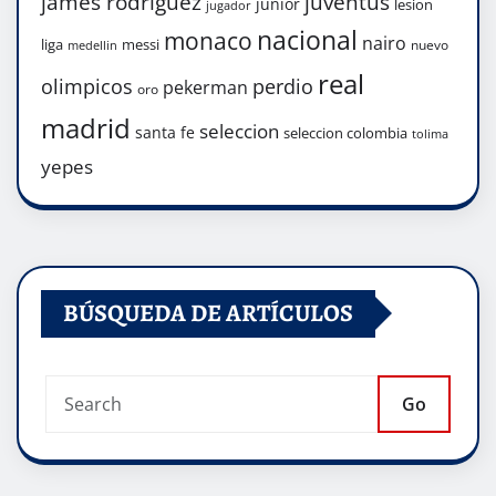
james rodriguez
juventus
junior
lesion
jugador
nacional
monaco
nairo
liga
messi
nuevo
medellin
real
olimpicos
perdio
pekerman
oro
madrid
seleccion
santa fe
seleccion colombia
tolima
yepes
BÚSQUEDA DE ARTÍCULOS
Go