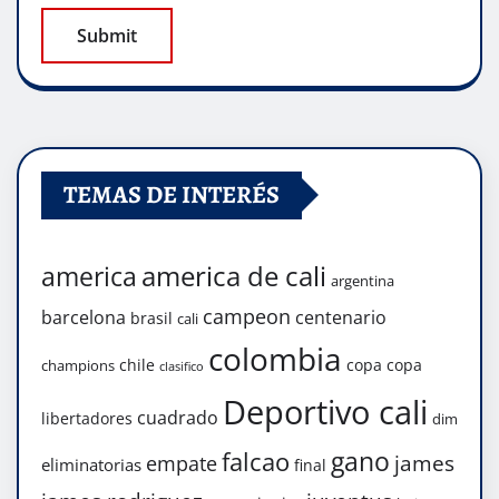
TEMAS DE INTERÉS
america de cali
america
argentina
campeon
barcelona
centenario
brasil
cali
colombia
chile
copa
copa
champions
clasifico
Deportivo cali
cuadrado
libertadores
dim
gano
falcao
james
empate
eliminatorias
final