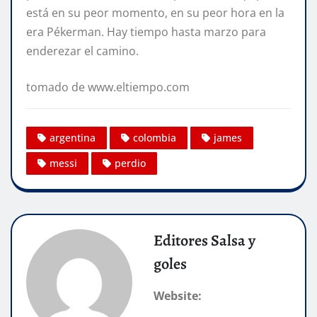
está en su peor momento, en su peor hora en la
era Pékerman. Hay tiempo hasta marzo para
enderezar el camino.
tomado de www.eltiempo.com
argentina
colombia
james
messi
perdio
Editores Salsa y
goles
Website: