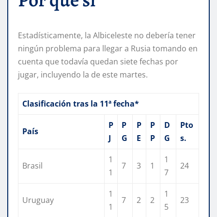
Estadísticamente, la Albiceleste no debería tener
ningún problema para llegar a Rusia tomando en
cuenta que todavía quedan siete fechas por
jugar, incluyendo la de este martes.
Clasificación tras la 11ª fecha*
P
P
P
P
D
Pto
País
J
G
E
P
G
s.
1
1
Brasil
7
3
1
24
1
7
1
1
Uruguay
7
2
2
23
1
5