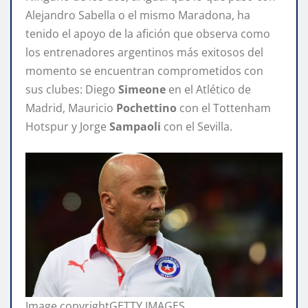
Alejandro Sabella o el mismo Maradona, ha
tenido el apoyo de la afición que observa como
los entrenadores argentinos más exitosos del
momento se encuentran comprometidos con
sus clubes: Diego
Simeone
en el Atlético de
Madrid, Mauricio
Pochettino
con el Tottenham
Hotspur y Jorge
Sampaoli
con el Sevilla.
Image copyright
GETTY IMAGES