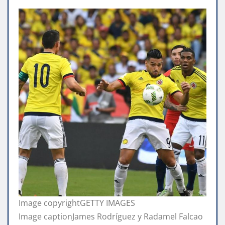
Image copyright
GETTY IMAGES
Image caption
James Rodríguez y Radamel Falcao