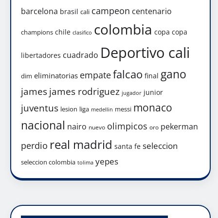
campeon
barcelona
centenario
brasil
cali
colombia
chile
copa
copa
champions
clasifico
Deportivo cali
cuadrado
libertadores
gano
falcao
empate
eliminatorias
final
dim
james
james rodriguez
junior
jugador
monaco
juventus
lesion
liga
messi
medellin
nacional
olimpicos
nairo
pekerman
nuevo
oro
real madrid
perdio
seleccion
santa fe
yepes
seleccion colombia
tolima