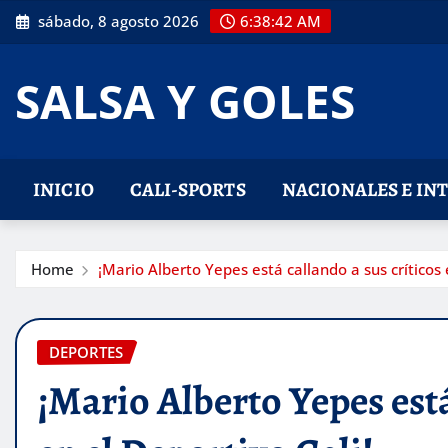
Skip
sábado, 8 agosto 2026
6:38:42 AM
to
content
SALSA Y GOLES
INICIO
CALI-SPORTS
NACIONALES E IN
Home
¡Mario Alberto Yepes está callando a sus críticos 
DEPORTES
¡Mario Alberto Yepes está