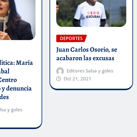
DEPORTES
Juan Carlos Osorio, se
acabaron las excusas
ítica: María
abal
Editores Salsa y goles
Centro
Oct 21, 2021
 y denuncia
ades
lsa y goles