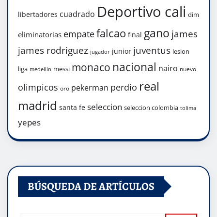
Deportivo cali
cuadrado
libertadores
dim
gano
falcao
james
empate
eliminatorias
final
james rodriguez
juventus
junior
lesion
jugador
nacional
monaco
nairo
liga
messi
nuevo
medellin
real
olimpicos
perdio
pekerman
oro
madrid
seleccion
santa fe
seleccion colombia
tolima
yepes
BÚSQUEDA DE ARTÍCULOS