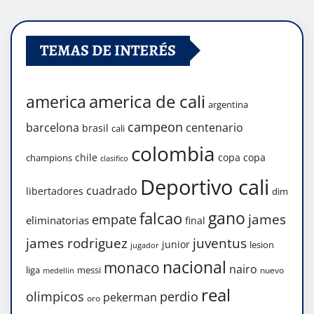
TEMAS DE INTERÉS
america de cali
america
argentina
campeon
barcelona
centenario
brasil
cali
colombia
chile
copa
copa
champions
clasifico
Deportivo cali
cuadrado
libertadores
dim
gano
falcao
james
empate
eliminatorias
final
james rodriguez
juventus
junior
lesion
jugador
nacional
monaco
nairo
liga
messi
nuevo
medellin
real
olimpicos
perdio
pekerman
oro