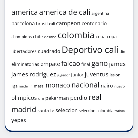
america de cali
america
argentina
campeon
barcelona
centenario
brasil
cali
colombia
chile
copa
copa
champions
clasifico
Deportivo cali
cuadrado
libertadores
dim
gano
falcao
james
empate
eliminatorias
final
james rodriguez
juventus
junior
lesion
jugador
nacional
monaco
nairo
liga
messi
nuevo
medellin
real
olimpicos
perdio
pekerman
oro
madrid
seleccion
santa fe
seleccion colombia
tolima
yepes