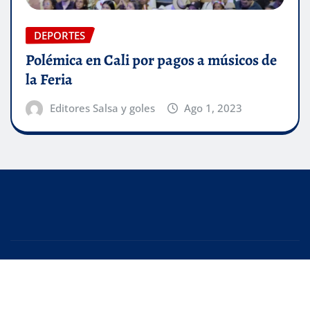
DEPORTES
Polémica en Cali por pagos a músicos de
la Feria
Editores Salsa y goles
Ago 1, 2023
Copyright © 2025 | Creado con
WordPress
|
Editor
News
de
ThemeArile