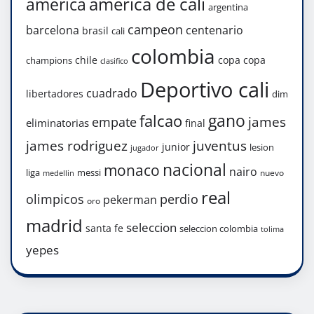
america de cali
america
argentina
campeon
barcelona
centenario
brasil
cali
colombia
chile
copa
copa
champions
clasifico
Deportivo cali
cuadrado
libertadores
dim
gano
falcao
james
empate
eliminatorias
final
james rodriguez
juventus
junior
lesion
jugador
nacional
monaco
nairo
liga
messi
nuevo
medellin
real
olimpicos
perdio
pekerman
oro
madrid
seleccion
santa fe
seleccion colombia
tolima
yepes