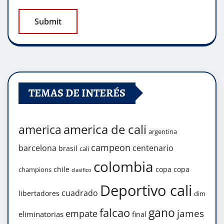
TEMAS DE INTERÉS
america de cali
america
argentina
campeon
barcelona
centenario
brasil
cali
colombia
chile
copa
copa
champions
clasifico
Deportivo cali
cuadrado
libertadores
dim
gano
falcao
james
empate
eliminatorias
final