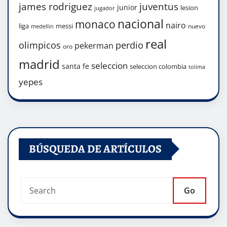
james rodriguez
juventus
junior
lesion
jugador
nacional
monaco
nairo
liga
messi
nuevo
medellin
real
olimpicos
perdio
pekerman
oro
madrid
seleccion
santa fe
seleccion colombia
tolima
yepes
BÚSQUEDA DE ARTÍCULOS
Go