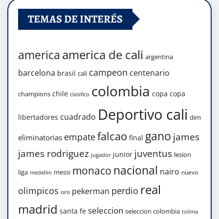
TEMAS DE INTERÉS
america de cali
america
argentina
campeon
barcelona
centenario
brasil
cali
colombia
chile
copa
copa
champions
clasifico
Deportivo cali
cuadrado
libertadores
dim
gano
falcao
james
empate
eliminatorias
final
james rodriguez
juventus
junior
lesion
jugador
nacional
monaco
nairo
liga
messi
nuevo
medellin
real
olimpicos
perdio
pekerman
oro
madrid
seleccion
santa fe
seleccion colombia
tolima