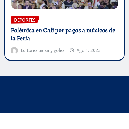
DEPORTES
Polémica en Cali por pagos a músicos de
la Feria
Editores Salsa y goles
Ago 1, 2023
Copyright © 2025 | Creado con
WordPress
|
Editor
News
de
ThemeArile