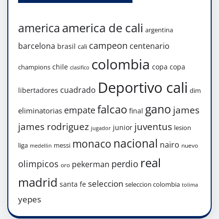
america de cali
america
argentina
campeon
barcelona
centenario
brasil
cali
colombia
chile
copa
copa
champions
clasifico
Deportivo cali
cuadrado
libertadores
dim
gano
falcao
james
empate
eliminatorias
final
james rodriguez
juventus
junior
lesion
jugador
nacional
monaco
nairo
liga
messi
nuevo
medellin
real
olimpicos
perdio
pekerman
oro
madrid
seleccion
santa fe
seleccion colombia
tolima
yepes