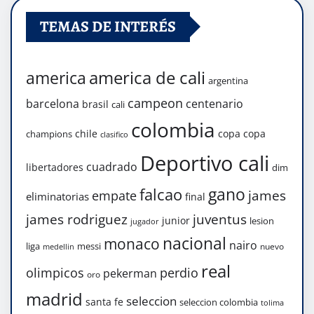
TEMAS DE INTERÉS
america de cali
america
argentina
campeon
barcelona
centenario
brasil
cali
colombia
chile
copa
copa
champions
clasifico
Deportivo cali
cuadrado
libertadores
dim
gano
falcao
james
empate
eliminatorias
final
james rodriguez
juventus
junior
lesion
jugador
nacional
monaco
nairo
liga
messi
nuevo
medellin
real
olimpicos
perdio
pekerman
oro
madrid
seleccion
santa fe
seleccion colombia
tolima