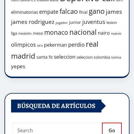
gano
falcao
james
empate
eliminatorias
final
james rodriguez
juventus
junior
lesion
jugador
nacional
monaco
nairo
liga
messi
nuevo
medellin
real
olimpicos
perdio
pekerman
oro
madrid
seleccion
santa fe
seleccion colombia
tolima
yepes
BÚSQUEDA DE ARTÍCULOS
Go