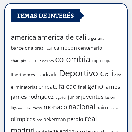
TEMAS DE INTERÉS
america de cali
america
argentina
campeon
barcelona
centenario
brasil
cali
colombia
chile
copa
copa
champions
clasifico
Deportivo cali
cuadrado
libertadores
dim
gano
falcao
james
empate
eliminatorias
final
james rodriguez
juventus
junior
lesion
jugador
nacional
monaco
nairo
liga
messi
nuevo
medellin
real
olimpicos
perdio
pekerman
oro
madrid
seleccion
santa fe
seleccion colombia
tolima