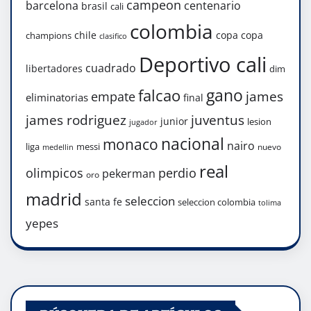
campeon
barcelona
centenario
brasil
cali
colombia
chile
copa
copa
champions
clasifico
Deportivo cali
cuadrado
libertadores
dim
gano
falcao
james
empate
eliminatorias
final
james rodriguez
juventus
junior
lesion
jugador
nacional
monaco
nairo
liga
messi
nuevo
medellin
real
olimpicos
perdio
pekerman
oro
madrid
seleccion
santa fe
seleccion colombia
tolima
yepes