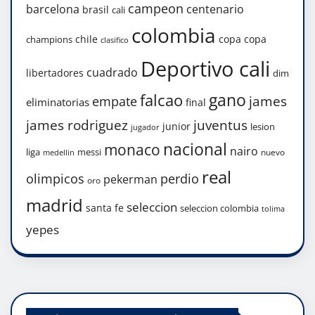
campeon
barcelona
centenario
brasil
cali
colombia
chile
copa
copa
champions
clasifico
Deportivo cali
cuadrado
libertadores
dim
gano
falcao
james
empate
eliminatorias
final
james rodriguez
juventus
junior
lesion
jugador
nacional
monaco
nairo
liga
messi
nuevo
medellin
real
olimpicos
perdio
pekerman
oro
madrid
seleccion
santa fe
seleccion colombia
tolima
yepes