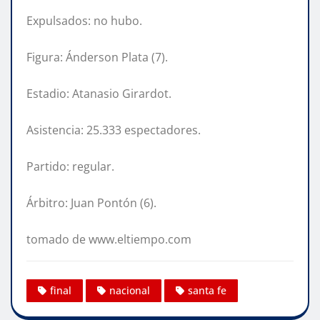
Expulsados: no hubo.
Figura: Ánderson Plata (7).
Estadio: Atanasio Girardot.
Asistencia: 25.333 espectadores.
Partido: regular.
Árbitro: Juan Pontón (6).
tomado de www.eltiempo.com
final
nacional
santa fe