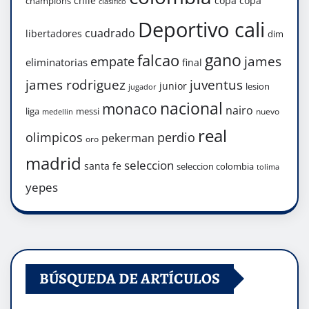
chile
copa
copa
champions
clasifico
Deportivo cali
cuadrado
libertadores
dim
gano
falcao
james
empate
eliminatorias
final
james rodriguez
juventus
junior
lesion
jugador
nacional
monaco
nairo
liga
messi
nuevo
medellin
real
olimpicos
perdio
pekerman
oro
madrid
seleccion
santa fe
seleccion colombia
tolima
yepes
BÚSQUEDA DE ARTÍCULOS