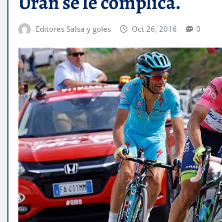
Urán se le complica.
Editores Salsa y goles
Oct 26, 2016
0