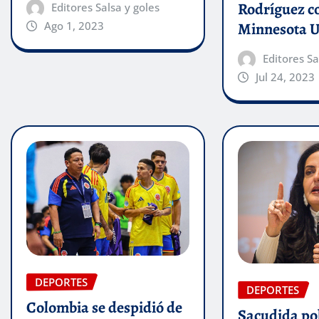
Rodríguez c
Editores Salsa y goles
Minnesota U
Ago 1, 2023
Editores Sa
Jul 24, 2023
DEPORTES
DEPORTES
Colombia se despidió de
Sacudida pol