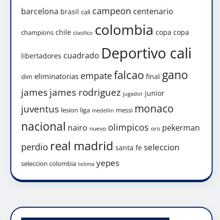
campeon
barcelona
centenario
brasil
cali
colombia
chile
copa
copa
champions
clasifico
Deportivo cali
cuadrado
libertadores
gano
falcao
empate
eliminatorias
final
dim
james
james rodriguez
junior
jugador
monaco
juventus
lesion
liga
messi
medellin
nacional
olimpicos
nairo
pekerman
nuevo
oro
real madrid
perdio
seleccion
santa fe
yepes
seleccion colombia
tolima