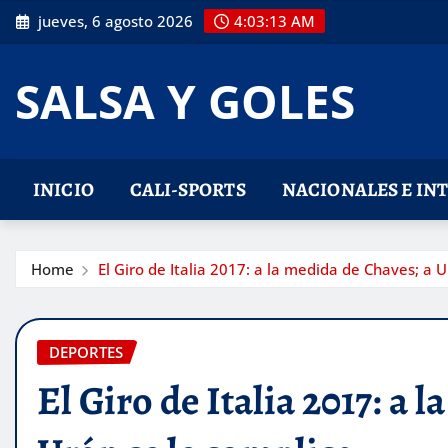
Skip
jueves, 6 agosto 2026
4:03:14 AM
to
content
SALSA Y GOLES
INICIO
CALI-SPORTS
NACIONALES E IN
Home
El Giro de Italia 2017: a la medida de Chaves; a U
DEPORTES
El Giro de Italia 2017: a 