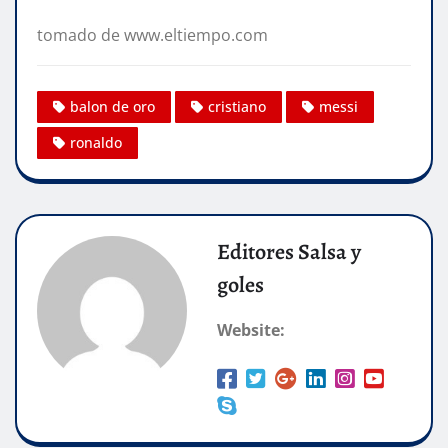
tomado de www.eltiempo.com
balon de oro
cristiano
messi
ronaldo
Editores Salsa y
goles
Website: