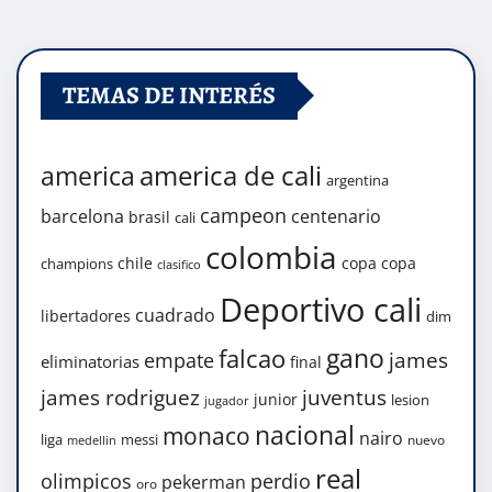
TEMAS DE INTERÉS
america de cali
america
argentina
campeon
barcelona
centenario
brasil
cali
colombia
chile
copa
copa
champions
clasifico
Deportivo cali
cuadrado
libertadores
dim
gano
falcao
james
empate
eliminatorias
final
james rodriguez
juventus
junior
lesion
jugador
nacional
monaco
nairo
liga
messi
nuevo
medellin
real
olimpicos
perdio
pekerman
oro