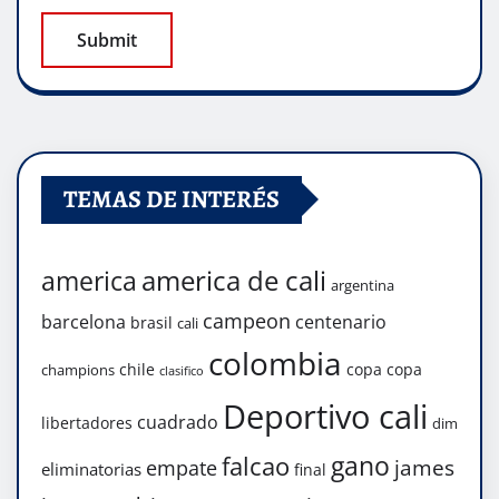
TEMAS DE INTERÉS
america de cali
america
argentina
campeon
barcelona
centenario
brasil
cali
colombia
chile
copa
copa
champions
clasifico
Deportivo cali
cuadrado
libertadores
dim
gano
falcao
james
empate
eliminatorias
final