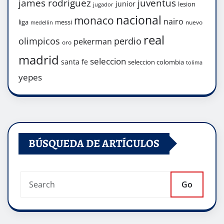
james rodriguez
juventus
junior
lesion
jugador
nacional
monaco
nairo
liga
messi
nuevo
medellin
real
olimpicos
perdio
pekerman
oro
madrid
seleccion
santa fe
seleccion colombia
tolima
yepes
BÚSQUEDA DE ARTÍCULOS
Go