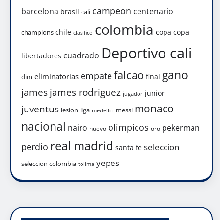
campeon
barcelona
centenario
brasil
cali
colombia
chile
copa
copa
champions
clasifico
Deportivo cali
cuadrado
libertadores
gano
falcao
empate
eliminatorias
final
dim
james
james rodriguez
junior
jugador
monaco
juventus
lesion
liga
messi
medellin
nacional
olimpicos
nairo
pekerman
nuevo
oro
real madrid
perdio
seleccion
santa fe
yepes
seleccion colombia
tolima