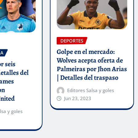
DEPORTES
Golpe en el mercado:
ÍA
Wolves acepta oferta de
r seis
Palmeiras por Jhon Arias
etalles del
| Detalles del traspaso
James
on
Editores Salsa y goles
nited
Jun 23, 2023
lsa y goles