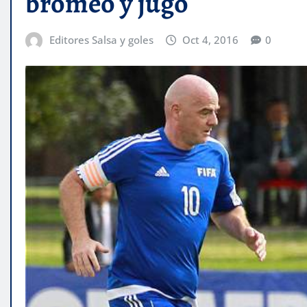
bromeó y jugó
Editores Salsa y goles
Oct 4, 2016
0