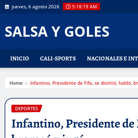
Skip
jueves, 6 agosto 2026
5:18:20 AM
to
content
SALSA Y GOLES
INICIO
CALI-SPORTS
NACIONALES E IN
Home
Infantino, Presidente de Fifa, se divirtió, habló, 
DEPORTES
Infantino, Presidente de F