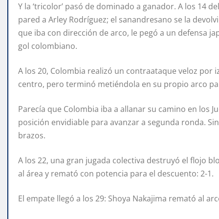
Y la ‘tricolor’ pasó de dominado a ganador. A los 14 d
pared a Arley Rodríguez; el sanandresano se la devolv
que iba con dirección de arco, le pegó a un defensa ja
gol colombiano.
A los 20, Colombia realizó un contraataque veloz por iz
centro, pero terminó metiéndola en su propio arco para
Parecía que Colombia iba a allanar su camino en los J
posición envidiable para avanzar a segunda ronda. Sin
brazos.
A los 22, una gran jugada colectiva destruyó el flojo
al área y remató con potencia para el descuento: 2-1.
El empate llegó a los 29: Shoya Nakajima remató al arco y