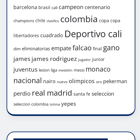
campeon
barcelona
centenario
brasil
cali
colombia
chile
copa
copa
champions
clasifico
Deportivo cali
cuadrado
libertadores
gano
falcao
empate
eliminatorias
final
dim
james
james rodriguez
junior
jugador
monaco
juventus
lesion
liga
messi
medellin
nacional
olimpicos
nairo
pekerman
nuevo
oro
real madrid
perdio
seleccion
santa fe
yepes
seleccion colombia
tolima