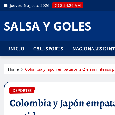
Skip
jueves, 6 agosto 2026
8:54:27 AM
to
content
SALSA Y GOLES
INICIO
CALI-SPORTS
NACIONALES E IN
Home
Colombia y Japón empataron 2-2 en un intenso p
DEPORTES
Colombia y Japón empata