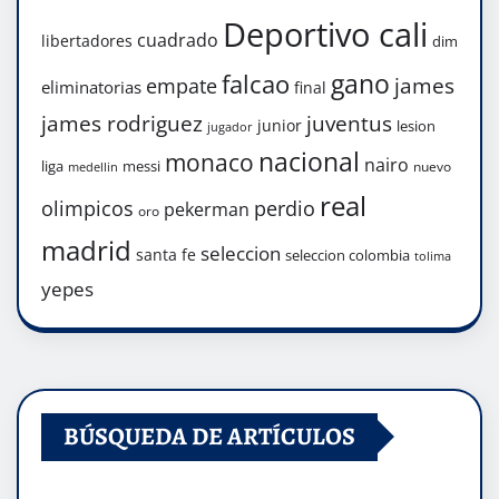
Deportivo cali
cuadrado
libertadores
dim
gano
falcao
james
empate
eliminatorias
final
james rodriguez
juventus
junior
lesion
jugador
nacional
monaco
nairo
liga
messi
nuevo
medellin
real
olimpicos
perdio
pekerman
oro
madrid
seleccion
santa fe
seleccion colombia
tolima
yepes
BÚSQUEDA DE ARTÍCULOS