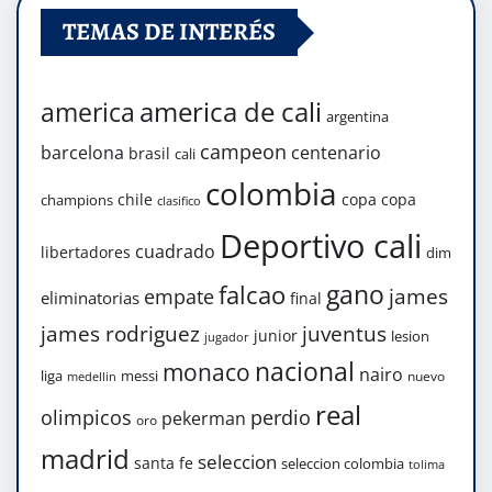
TEMAS DE INTERÉS
america de cali
america
argentina
campeon
barcelona
centenario
brasil
cali
colombia
chile
copa
copa
champions
clasifico
Deportivo cali
cuadrado
libertadores
dim
gano
falcao
james
empate
eliminatorias
final
james rodriguez
juventus
junior
lesion
jugador
nacional
monaco
nairo
liga
messi
nuevo
medellin
real
olimpicos
perdio
pekerman
oro
madrid
seleccion
santa fe
seleccion colombia
tolima