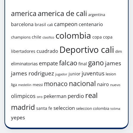
america de cali
america
argentina
campeon
barcelona
centenario
brasil
cali
colombia
chile
copa
copa
champions
clasifico
Deportivo cali
cuadrado
libertadores
dim
gano
falcao
james
empate
eliminatorias
final
james rodriguez
juventus
junior
lesion
jugador
nacional
monaco
nairo
liga
messi
nuevo
medellin
real
olimpicos
perdio
pekerman
oro
madrid
seleccion
santa fe
seleccion colombia
tolima
yepes