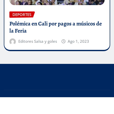
DEPORTES
Polémica en Cali por pagos a músicos de
la Feria
Editores Salsa y goles
Ago 1, 2023
Copyright © 2025 | Creado con
WordPress
|
Editor
News
de
ThemeArile