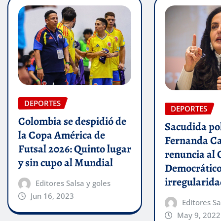
DEPORTES
DEPORTES
Colombia se despidió de
Sacudida pol
la Copa América de
Fernanda C
Futsal 2026: Quinto lugar
renuncia al 
y sin cupo al Mundial
Democrático
irregularid
Editores Salsa y goles
Jun 16, 2023
Editores Sa
May 9, 2022