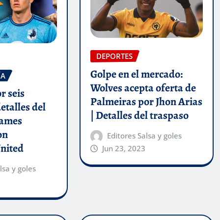
DEPORTES
Golpe en el mercado:
ÍA
Wolves acepta oferta de
r seis
Palmeiras por Jhon Arias
etalles del
| Detalles del traspaso
James
on
Editores Salsa y goles
nited
Jun 23, 2023
lsa y goles