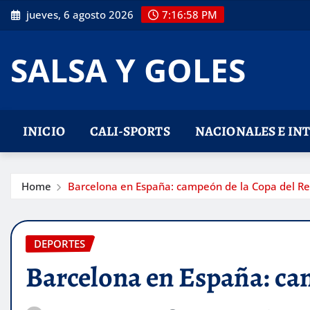
Skip
jueves, 6 agosto 2026
7:16:59 PM
to
content
SALSA Y GOLES
INICIO
CALI-SPORTS
NACIONALES E IN
Home
Barcelona en España: campeón de la Copa del Re
DEPORTES
Barcelona en España: cam