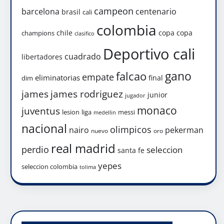
campeon
barcelona
centenario
brasil
cali
colombia
chile
copa
copa
champions
clasifico
Deportivo cali
cuadrado
libertadores
gano
falcao
empate
eliminatorias
final
dim
james
james rodriguez
junior
jugador
monaco
juventus
lesion
liga
messi
medellin
nacional
olimpicos
nairo
pekerman
nuevo
oro
real madrid
perdio
seleccion
santa fe
yepes
seleccion colombia
tolima