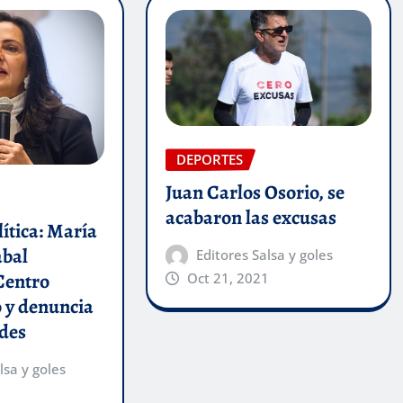
DEPORTES
Juan Carlos Osorio, se
acabaron las excusas
ítica: María
abal
Editores Salsa y goles
Centro
Oct 21, 2021
 y denuncia
ades
lsa y goles