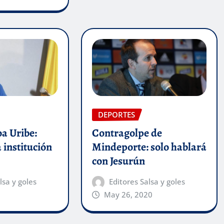
DEPORTES
a Uribe:
Contragolpe de
 institución
Mindeporte: solo hablará
con Jesurún
lsa y goles
Editores Salsa y goles
May 26, 2020