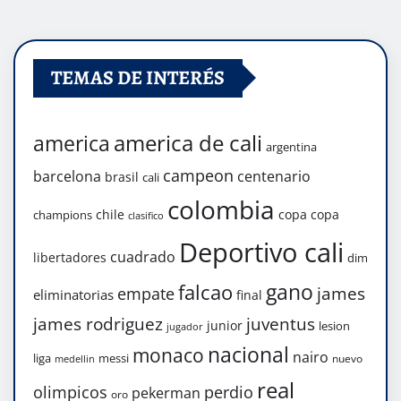
TEMAS DE INTERÉS
america de cali
america
argentina
campeon
barcelona
centenario
brasil
cali
colombia
chile
copa
copa
champions
clasifico
Deportivo cali
cuadrado
libertadores
dim
gano
falcao
james
empate
eliminatorias
final
james rodriguez
juventus
junior
lesion
jugador
nacional
monaco
nairo
liga
messi
nuevo
medellin
real
olimpicos
perdio
pekerman
oro