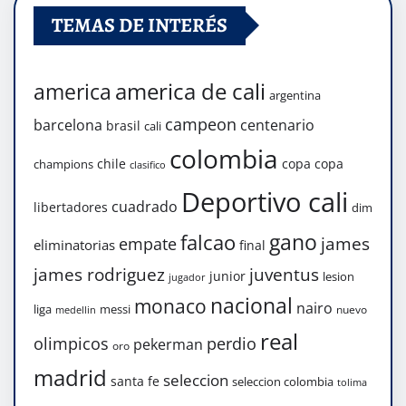
TEMAS DE INTERÉS
america de cali
america
argentina
campeon
barcelona
centenario
brasil
cali
colombia
chile
copa
copa
champions
clasifico
Deportivo cali
cuadrado
libertadores
dim
gano
falcao
james
empate
eliminatorias
final
james rodriguez
juventus
junior
lesion
jugador
nacional
monaco
nairo
liga
messi
nuevo
medellin
real
olimpicos
perdio
pekerman
oro
madrid
seleccion
santa fe
seleccion colombia
tolima