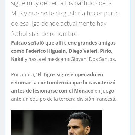
sigue muy de cerca los partidos de la
MLS y que no le disgustaría hacer parte
de esa liga donde actualmente hay
futbolistas de renombre.
Falcao señaló que allí tiene grandes amigos
como Federico Higuaín, Diego Valeri, Pirlo,
Kaká
y hasta el mexicano Giovani Dos Santos.
Por ahora,
‘El Tigre’ sigue empeñado en
retomar la contundencia que lo caracterizó
antes de lesionarse con el Mónaco
en juego
ante un equipo de la tercera división francesa.