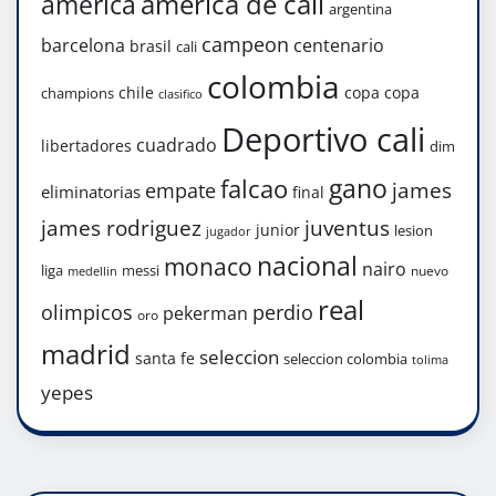
america de cali
america
argentina
campeon
barcelona
centenario
brasil
cali
colombia
chile
copa
copa
champions
clasifico
Deportivo cali
cuadrado
libertadores
dim
gano
falcao
james
empate
eliminatorias
final
james rodriguez
juventus
junior
lesion
jugador
nacional
monaco
nairo
liga
messi
nuevo
medellin
real
olimpicos
perdio
pekerman
oro
madrid
seleccion
santa fe
seleccion colombia
tolima
yepes