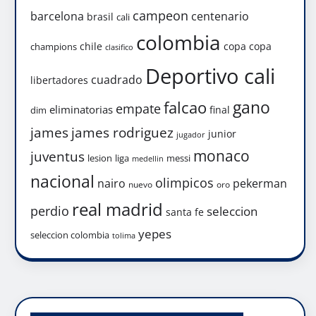
campeon
barcelona
centenario
brasil
cali
colombia
chile
copa
copa
champions
clasifico
Deportivo cali
cuadrado
libertadores
gano
falcao
empate
eliminatorias
final
dim
james
james rodriguez
junior
jugador
monaco
juventus
lesion
liga
messi
medellin
nacional
olimpicos
nairo
pekerman
nuevo
oro
real madrid
perdio
seleccion
santa fe
yepes
seleccion colombia
tolima