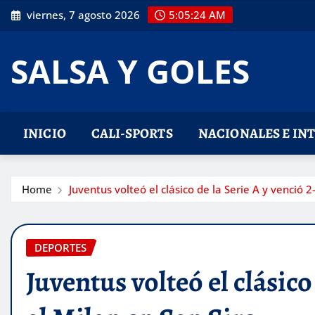
Skip
viernes, 7 agosto 2026
5:05:25 AM
to
content
SALSA Y GOLES
INICIO
CALI-SPORTS
NACIONALES E IN
Home
Juventus volteó el clásico de la Serie A y venció 2
DEPORTES
Juventus volteó el clásico