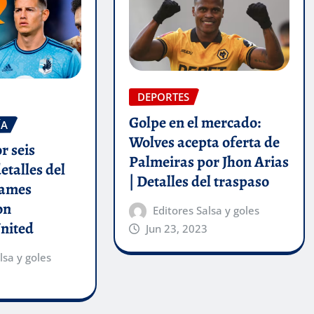
DEPORTES
Golpe en el mercado:
ÍA
Wolves acepta oferta de
r seis
Palmeiras por Jhon Arias
etalles del
| Detalles del traspaso
James
on
Editores Salsa y goles
nited
Jun 23, 2023
lsa y goles