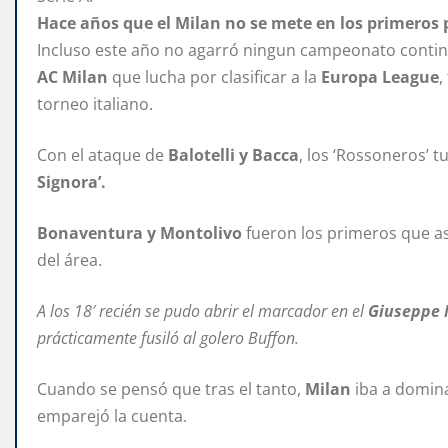
Hace años que el Milan no se mete en los primeros
Incluso este año no agarró ningun campeonato continen
AC Milan
que lucha por clasificar a la
Europa League
,
torneo italiano.
Con el ataque de
Balotelli y Bacca
, los ‘Rossoneros’ t
Signora’.
Bonaventura y Montolivo
fueron los primeros que a
del área.
A los 18′ recién se pudo abrir el marcador en el
Giuseppe 
prácticamente fusiló al golero Buffon.
Cuando se pensó que tras el tanto,
Milan
iba a domin
emparejó la cuenta.