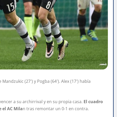
 Mandzukic (27′) y Pogba (64′). Alex (17′) había
vencer a su archirrival y en su propia casa.
El cuadro
e el AC Mila
n tras remontar un 0-1 en contra.