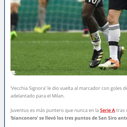
‘Vecchia Signora’ le dio vuelta al marcador con goles de
adelantado para el Milan.
Juventus es más puntero que nunca en la
Serie A
tras 
‘bianconero’ se llevó los tres puntos de San Siro ant