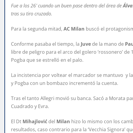
Fue a los 26′ cuando un buen pase dentro del área de
Álva
tras su tiro cruzado.
Para la segunda mitad,
AC Milan
buscó el protagonism
Conforme pasaba el tiempo, la
Juve
de la mano de
Pau
libre de peligro para el arco del golero ‘rossonero’ de
Pogba que se estrelló en el palo.
La incistencia por voltear el marcador se mantuvo y la
y Pogba con un bombazo incrementó la cuenta.
Tras el tanto Allegri movió su banca. Sacó a Morata p
Cuadrado y Evra.
El Dt
Mihajlović
del
Milan
hizo lo mismo con los cam
resultados, caso contrario para la ‘Vecchia Signora’ q