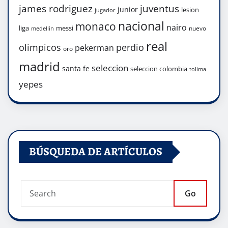
james rodriguez
juventus
junior
lesion
jugador
nacional
monaco
nairo
liga
messi
nuevo
medellin
real
olimpicos
perdio
pekerman
oro
madrid
seleccion
santa fe
seleccion colombia
tolima
yepes
BÚSQUEDA DE ARTÍCULOS
Go