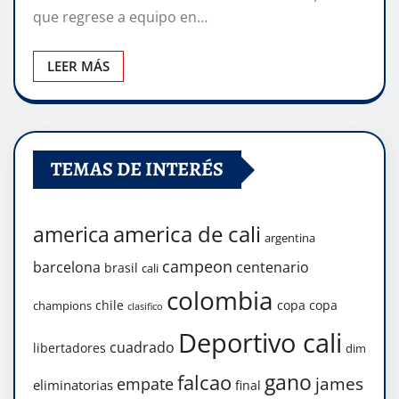
que regrese a equipo en…
LEER MÁS
TEMAS DE INTERÉS
america de cali
america
argentina
campeon
barcelona
centenario
brasil
cali
colombia
chile
copa
copa
champions
clasifico
Deportivo cali
cuadrado
libertadores
dim
gano
falcao
james
empate
eliminatorias
final