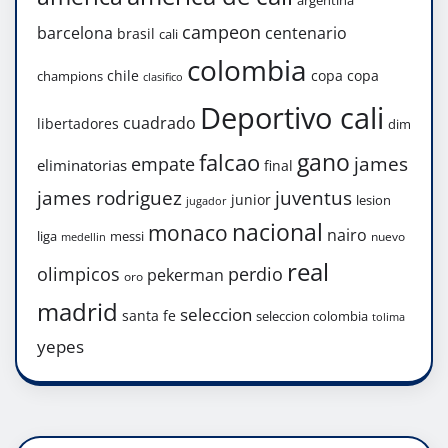
campeon
barcelona
centenario
brasil
cali
colombia
chile
copa
copa
champions
clasifico
Deportivo cali
cuadrado
libertadores
dim
gano
falcao
james
empate
eliminatorias
final
james rodriguez
juventus
junior
lesion
jugador
nacional
monaco
nairo
liga
messi
nuevo
medellin
real
olimpicos
perdio
pekerman
oro
madrid
seleccion
santa fe
seleccion colombia
tolima
yepes