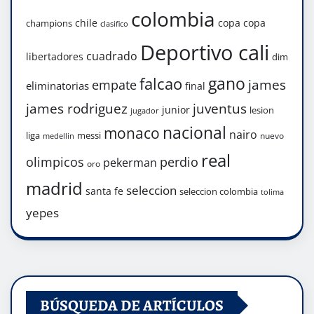
colombia
chile
copa
copa
champions
clasifico
Deportivo cali
cuadrado
libertadores
dim
gano
falcao
james
empate
eliminatorias
final
james rodriguez
juventus
junior
lesion
jugador
nacional
monaco
nairo
liga
messi
nuevo
medellin
real
olimpicos
perdio
pekerman
oro
madrid
seleccion
santa fe
seleccion colombia
tolima
yepes
BÚSQUEDA DE ARTÍCULOS