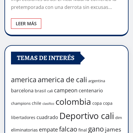
pretemporada con una derrota sin excusas…
LEER MÁS
TEMAS DE INTERÉS
america de cali
america
argentina
campeon
barcelona
centenario
brasil
cali
colombia
chile
copa
copa
champions
clasifico
Deportivo cali
cuadrado
libertadores
dim
gano
falcao
james
empate
eliminatorias
final