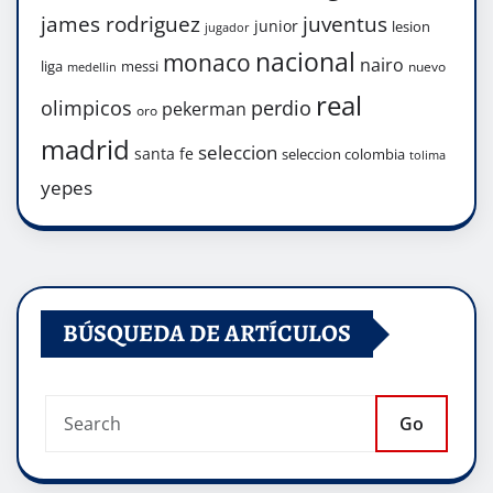
james rodriguez
juventus
junior
lesion
jugador
nacional
monaco
nairo
liga
messi
nuevo
medellin
real
olimpicos
perdio
pekerman
oro
madrid
seleccion
santa fe
seleccion colombia
tolima
yepes
BÚSQUEDA DE ARTÍCULOS
Go