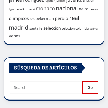
junior
lesion
jugador
nacional
monaco
nairo
liga
messi
nuevo
medellin
real
olimpicos
perdio
pekerman
oro
madrid
seleccion
santa fe
seleccion colombia
tolima
yepes
BÚSQUEDA DE ARTÍCULOS
Go