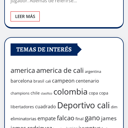
jugador. Además de referirse…
LEER MÁS
TEMAS DE INTERÉS
america de cali
america
argentina
campeon
barcelona
centenario
brasil
cali
colombia
chile
copa
copa
champions
clasifico
Deportivo cali
cuadrado
libertadores
dim
gano
falcao
james
empate
eliminatorias
final
james rodriguez
juventus