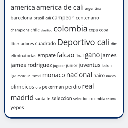
america de cali
america
argentina
campeon
barcelona
centenario
brasil
cali
colombia
chile
copa
copa
champions
clasifico
Deportivo cali
cuadrado
libertadores
dim
gano
falcao
james
empate
eliminatorias
final
james rodriguez
juventus
junior
lesion
jugador
nacional
monaco
nairo
liga
messi
nuevo
medellin
real
olimpicos
perdio
pekerman
oro
madrid
seleccion
santa fe
seleccion colombia
tolima
yepes