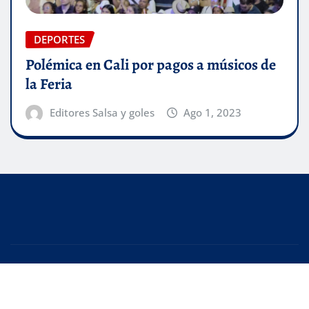
DEPORTES
Polémica en Cali por pagos a músicos de
la Feria
Editores Salsa y goles
Ago 1, 2023
Copyright © 2025 | Creado con
WordPress
|
Editor
News
de
ThemeArile